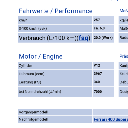
Fahrwerte / Performance
Maß
km/h
257
kg/l
0-100 km/h (sek)
ca. 6,0
Maß
faq
Verbrauch (L/100 km)
(
)
Rads
20,0 (Werk)
Motor / Engine
Präs
Zylinder
V12
Kauf
Hubraum (ccm)
3967
Stüc
Leistung (PS)
340
Debü
bei Nenndrehzahl (U/min)
Desi
7000
Vorgängermodell
Nachfolgemodell
Ferrari 400 Supera