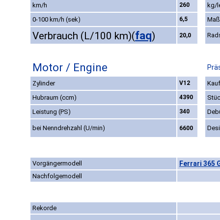
km/h
260
kg/l
0-100 km/h (sek)
6,5
Maß
faq
Verbrauch (L/100 km)
(
)
Rad
20,0
Motor / Engine
Prä
Zylinder
V12
Kauf
Hubraum (ccm)
4390
Stüc
Leistung (PS)
340
Deb
bei Nenndrehzahl (U/min)
Des
6600
Vorgängermodell
Ferrari 365 
Nachfolgemodell
Rekorde