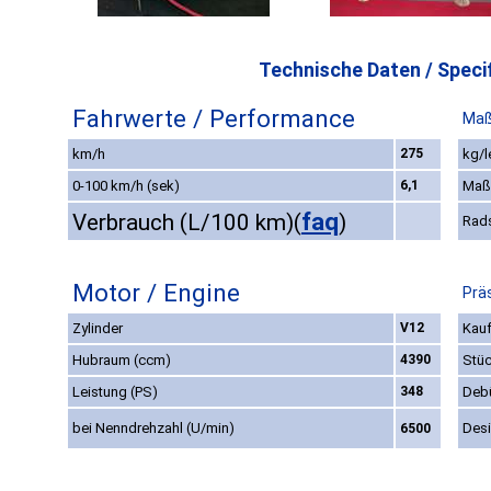
Technische Daten / Specif
Fahrwerte / Performance
Maß
km/h
275
kg/l
0-100 km/h (sek)
6,1
Maß
faq
Verbrauch (L/100 km)
(
)
Rad
Motor / Engine
Prä
Zylinder
V12
Kauf
Hubraum (ccm)
4390
Stüc
Leistung (PS)
348
Deb
bei Nenndrehzahl (U/min)
Des
6500