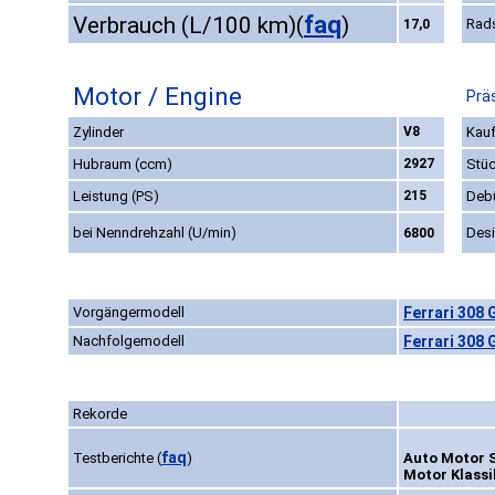
faq
Verbrauch (L/100 km)
(
)
Rad
17,0
Motor / Engine
Prä
Zylinder
V8
Kauf
Hubraum (ccm)
2927
Stüc
Leistung (PS)
215
Deb
bei Nenndrehzahl (U/min)
Des
6800
Vorgängermodell
Ferrari 308 
Nachfolgemodell
Ferrari 308 
Rekorde
faq
Testberichte
(
)
Auto Motor S
Motor Klassi