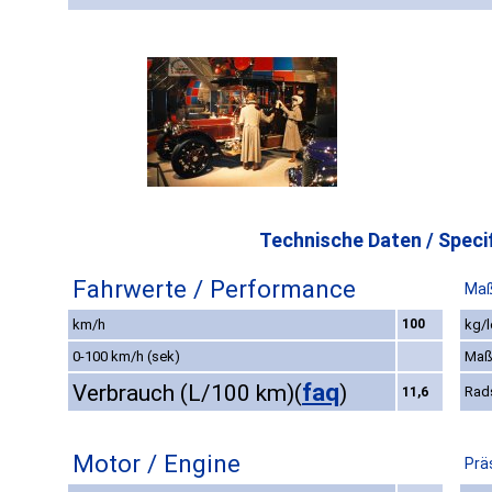
Technische Daten / Specif
Fahrwerte / Performance
Maß
km/h
100
kg/l
0-100 km/h (sek)
Maß
faq
Verbrauch (L/100 km)
(
)
Rad
11,6
Motor / Engine
Prä