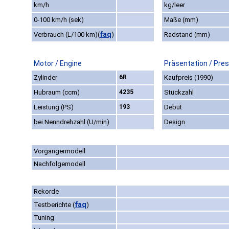
km/h
kg/leer
0-100 km/h (sek)
Maße (mm)
faq
Verbrauch (L/100 km)
(
)
Radstand (mm)
Motor / Engine
Präsentation / Pre
Zylinder
6R
Kaufpreis (1990)
Hubraum (ccm)
4235
Stückzahl
Leistung (PS)
193
Debüt
bei Nenndrehzahl (U/min)
Design
Vorgängermodell
Nachfolgemodell
Rekorde
faq
Testberichte
(
)
Tuning