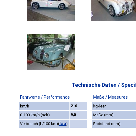
Technische Daten / Specif
Fahrwerte / Performance
Maße / Measures
km/h
210
kg/leer
0-100 km/h (sek)
9,0
Maße (mm)
faq
Verbrauch (L/100 km)
(
)
Radstand (mm)