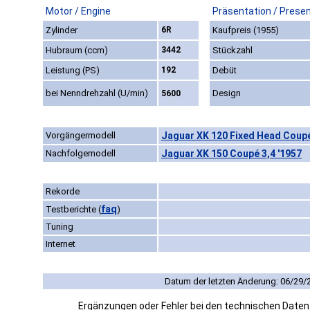
Motor / Engine
Präsentation / Prese
Zylinder
6R
Kaufpreis (1955)
Hubraum (ccm)
3442
Stückzahl
Leistung (PS)
192
Debüt
bei Nenndrehzahl (U/min)
Design
5600
Vorgängermodell
Jaguar XK 120 Fixed Head Coupé
Nachfolgemodell
Jaguar XK 150 Coupé 3,4 '1957
Rekorde
faq
Testberichte
(
)
Tuning
Internet
Datum der letzten Änderung: 06/29/
Ergänzungen oder Fehler bei den technischen Date