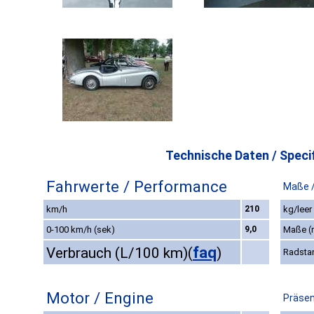
Technische Daten / Specif
Fahrwerte / Performance
Maße 
km/h
210
kg/leer
0-100 km/h (sek)
9,0
Maße 
faq
Verbrauch (L/100 km)
(
)
Radsta
Motor / Engine
Präsen