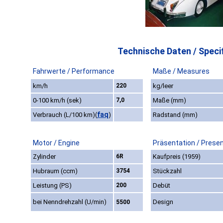
Technische Daten / Specif
Fahrwerte / Performance
Maße / Measures
km/h
220
kg/leer
0-100 km/h (sek)
7,0
Maße (mm)
faq
Verbrauch (L/100 km)
(
)
Radstand (mm)
Motor / Engine
Präsentation / Prese
Zylinder
6R
Kaufpreis (1959)
Hubraum (ccm)
3754
Stückzahl
Leistung (PS)
200
Debüt
bei Nenndrehzahl (U/min)
Design
5500