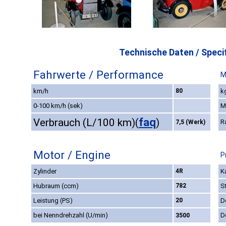
Technische Daten / Specif
Fahrwerte / Performance
M
km/h
80
k
0-100 km/h (sek)
M
faq
Verbrauch (L/100 km)
(
)
R
7,5 (Werk)
Motor / Engine
P
Zylinder
4R
K
Hubraum (ccm)
782
S
Leistung (PS)
20
D
bei Nenndrehzahl (U/min)
D
3500