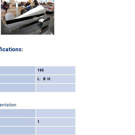
ications:
165
L: B: H:
sentation
1