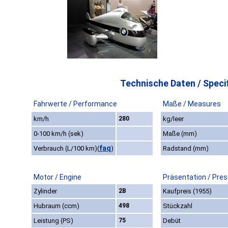
Technische Daten / Specif
Fahrwerte / Performance
Maße / Measures
km/h
280
kg/leer
0-100 km/h (sek)
Maße (mm)
faq
Verbrauch (L/100 km)
(
)
Radstand (mm)
Motor / Engine
Präsentation / Pre
Zylinder
2B
Kaufpreis (1955)
Hubraum (ccm)
498
Stückzahl
Leistung (PS)
75
Debüt