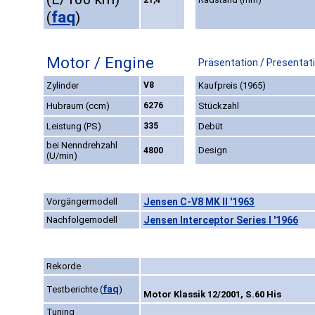
21,4
faq
(
)
Motor / Engine
Präsentation / Presentat
Zylinder
V8
Kaufpreis (1965)
Hubraum (ccm)
6276
Stückzahl
Leistung (PS)
335
Debüt
bei Nenndrehzahl
Design
4800
(U/min)
Vorgängermodell
Jensen C-V8 MK II '1963
Nachfolgemodell
Jensen Interceptor Series I '1966
Rekorde
faq
Testberichte
(
)
Motor Klassik 12/2001, S.60 His
Tuning