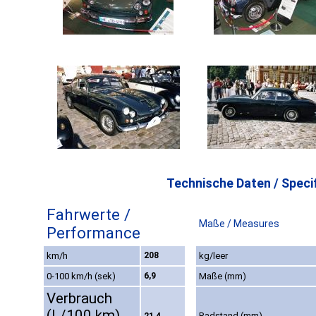
Technische Daten / Specif
Fahrwerte /
Maße / Measures
Performance
km/h
208
kg/leer
0-100 km/h (sek)
6,9
Maße (mm)
Verbrauch
(L/100 km)
Radstand (mm)