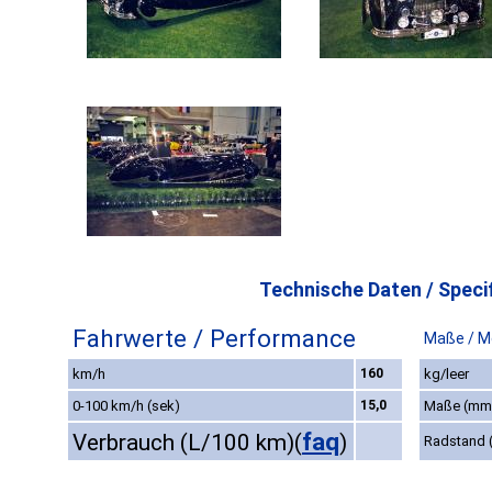
Technische Daten / Specif
Fahrwerte / Performance
Maße / M
km/h
160
kg/leer
0-100 km/h (sek)
15,0
Maße (mm
faq
Verbrauch (L/100 km)
(
)
Radstand