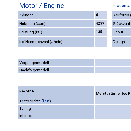
Motor / Engine
Präsentat
Zylinder
6
Kaufpreis 
Hubraum (ccm)
4257
Stückzahl
Leistung (PS)
135
Debüt
bei Nenndrehzahl (U/min)
Design
Vorgängermodell
Nachfolgemodell
Rekorde
Meistprämiertes F
faq
Testberichte
(
)
Tuning
Internet