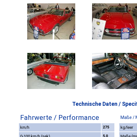
Technische Daten / Specif
Fahrwerte / Performance
Maße / 
km/h
275
kg/leer
0-100 km/h (sek)
5,0
Maße (m