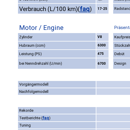
faq
Verbrauch (L/100 km)
(
)
Radstan
17-25
Motor / Engine
Präsenta
Zylinder
V8
Kaufpreis
Hubraum (ccm)
6300
Stückzah
Leistung (PS)
475
Debüt
bei Nenndrehzahl (U/min)
Design
6700
Vorgängermodell
Nachfolgemodell
Rekorde
faq
Testberichte
(
)
Tuning