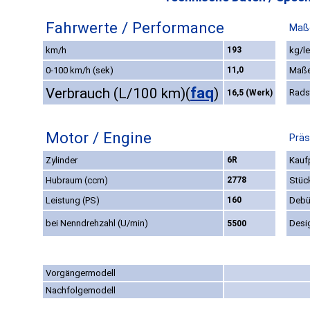
Fahrwerte / Performance
Maß
km/h
193
kg/le
0-100 km/h (sek)
11,0
Maße
faq
Verbrauch (L/100 km)
(
)
Rads
16,5 (Werk)
Motor / Engine
Präs
Zylinder
6R
Kaufp
Hubraum (ccm)
2778
Stüc
Leistung (PS)
160
Debü
bei Nenndrehzahl (U/min)
Desi
5500
Vorgängermodell
Nachfolgemodell