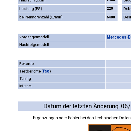
Hubraum (ccm)
2960
Stüc
Leistung (PS)
220
Deb
bei Nenndrehzahl (U/min)
Des
6400
Vorgängermodell
Mercedes-Be
Nachfolgemodell
Rekorde
faq
Testberichte
(
)
Tuning
Internet
Datum der letzten Änderung: 06
Ergänzungen oder Fehler bei den technischen Date