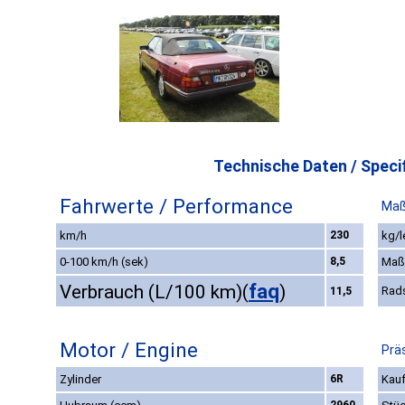
Technische Daten / Specif
Fahrwerte / Performance
Maß
km/h
230
kg/l
0-100 km/h (sek)
8,5
Maß
faq
Verbrauch (L/100 km)
(
)
Rad
11,5
Motor / Engine
Prä
Zylinder
6R
Kauf