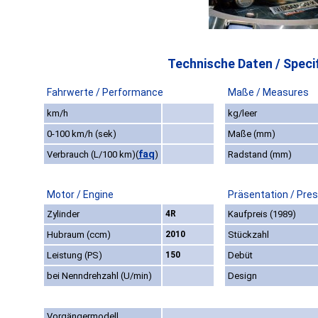
Technische Daten / Specif
Fahrwerte / Performance
Maße / Measures
km/h
kg/leer
0-100 km/h (sek)
Maße (mm)
faq
Verbrauch (L/100 km)
(
)
Radstand (mm)
Motor / Engine
Präsentation / Pre
Zylinder
4R
Kaufpreis (1989)
Hubraum (ccm)
2010
Stückzahl
Leistung (PS)
150
Debüt
bei Nenndrehzahl (U/min)
Design
Vorgängermodell