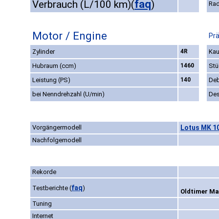
faq
Verbrauch (L/100 km)
(
)
Rad
Motor / Engine
Prä
Zylinder
4R
Kau
Hubraum (ccm)
1460
Stü
Leistung (PS)
140
Deb
bei Nenndrehzahl (U/min)
Des
Vorgängermodell
Lotus MK 10
Nachfolgemodell
Rekorde
faq
Testberichte
(
)
Oldtimer Mar
Tuning
Internet