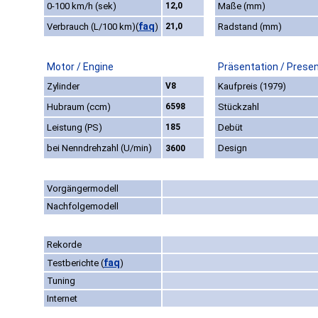
0-100 km/h (sek)
12,0
Maße (mm)
faq
Verbrauch (L/100 km)
(
)
21,0
Radstand (mm)
Motor / Engine
Präsentation / Prese
Zylinder
V8
Kaufpreis (1979)
Hubraum (ccm)
6598
Stückzahl
Leistung (PS)
185
Debüt
bei Nenndrehzahl (U/min)
Design
3600
Vorgängermodell
Nachfolgemodell
Rekorde
faq
Testberichte
(
)
Tuning
Internet