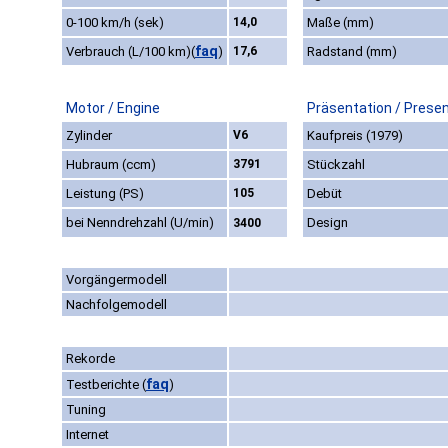
0-100 km/h (sek)
14,0
Maße (mm)
faq
Verbrauch (L/100 km)
(
)
17,6
Radstand (mm)
Motor / Engine
Präsentation / Prese
Zylinder
V6
Kaufpreis (1979)
Hubraum (ccm)
3791
Stückzahl
Leistung (PS)
105
Debüt
bei Nenndrehzahl (U/min)
Design
3400
Vorgängermodell
Nachfolgemodell
Rekorde
faq
Testberichte
(
)
Tuning
Internet