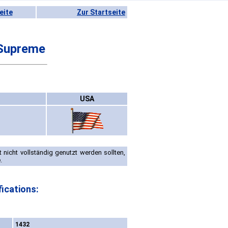
eite
Zur Startseite
 Supreme
USA
nicht vollständig genutzt werden sollten,
.
ications:
1432