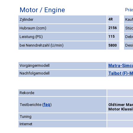
Motor / Engine
Prä
Zylinder
4R
Kauf
Hubraum (ccm)
2156
Stüc
Leistung (PS)
115
Deb
bei Nenndrehzahl (U/min)
Des
5800
Vorgängermodell
Matra-Simca
Nachfolgemodell
Talbot (F)-M
Rekorde
faq
Testberichte
(
)
Oldtimer Mar
Motor Klassik
Tuning
Internet