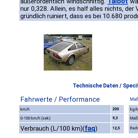
Talbot
außerordentlich windschnittig.
war
nur 0,328. Allein, es half alles nichts, de
gründlich ruiniert, dass es bei 10.680 pro
Technische Daten / Specif
Fahrwerte / Performance
Maß
km/h
200
kg/l
0-100 km/h (sek)
9,3
Maß
faq
Verbrauch (L/100 km)
(
)
Rad
12,5