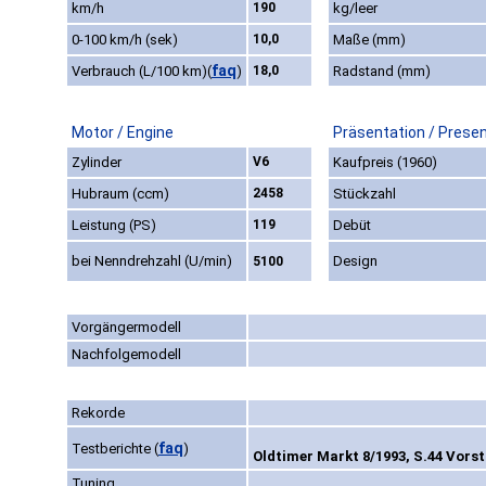
km/h
190
kg/leer
0-100 km/h (sek)
10,0
Maße (mm)
faq
Verbrauch (L/100 km)
(
)
18,0
Radstand (mm)
Motor / Engine
Präsentation / Prese
Zylinder
V6
Kaufpreis (1960)
Hubraum (ccm)
2458
Stückzahl
Leistung (PS)
119
Debüt
bei Nenndrehzahl (U/min)
Design
5100
Vorgängermodell
Nachfolgemodell
Rekorde
faq
Testberichte
(
)
Oldtimer Markt 8/1993, S.44 Vorst
Tuning