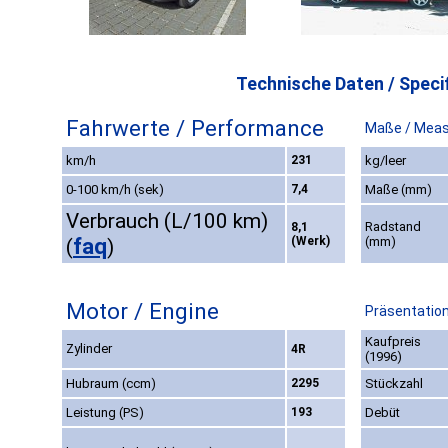
Technische Daten / Specif
Fahrwerte / Performance
Maße / Mea
km/h
231
kg/leer
0-100 km/h (sek)
7,4
Maße (mm)
Verbrauch (L/100 km)
Radstand
8,1
faq
(Werk)
(mm)
(
)
Motor / Engine
Präsentation
Kaufpreis
Zylinder
4R
(1996)
Hubraum (ccm)
2295
Stückzahl
Leistung (PS)
193
Debüt