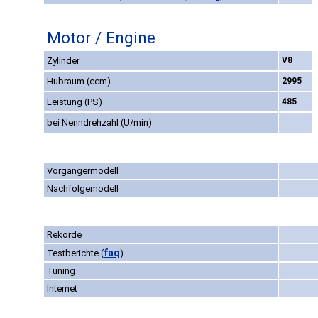
Motor / Engine
Zylinder
V8
Hubraum (ccm)
2995
Leistung (PS)
485
bei Nenndrehzahl (U/min)
Vorgängermodell
Nachfolgemodell
Rekorde
faq
Testberichte
(
)
Tuning
Internet