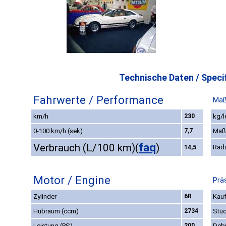
Technische Daten / Specif
Fahrwerte / Performance
Maß
km/h
230
kg/l
0-100 km/h (sek)
7,7
Maß
faq
Verbrauch (L/100 km)
(
)
Rad
14,5
Motor / Engine
Prä
Zylinder
6R
Kauf
Hubraum (ccm)
2734
Stüc
Leistung (PS)
200
Deb