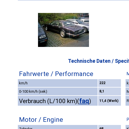
Technische Daten / Specif
Fahrwerte / Performance
M
km/h
222
k
0-100 km/h (sek)
8,1
M
faq
Verbrauch (L/100 km)
(
)
R
11,4 (Werk)
Motor / Engine
P
Zylinder
6R
K