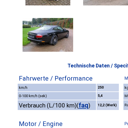
Technische Daten / Specif
Fahrwerte / Performance
M
km/h
250
kg
0-100 km/h (sek)
5,4
M
faq
Verbrauch (L/100 km)
(
)
R
12,2 (Werk)
Motor / Engine
P