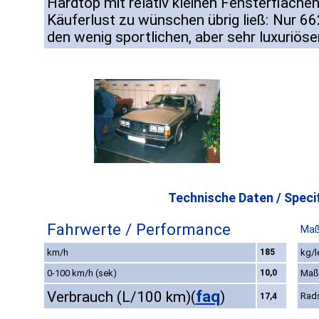
Hardtop mit relativ kleinen Fensterfläche
Käuferlust zu wünschen übrig ließ: Nur 6
den wenig sportlichen, aber sehr luxuriö
Technische Daten / Specif
Fahrwerte / Performance
Maß
km/h
185
kg/l
0-100 km/h (sek)
10,0
Maß
faq
Verbrauch (L/100 km)
(
)
Rad
17,4