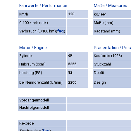
Fahrwerte / Performance
Maße / Measures
km/h
120
kg/leer
0-100 km/h (sek)
Maße (mm)
faq
Verbrauch (L/100 km)
(
)
Radstand (mm)
Motor / Engine
Präsentation / Pre
Zylinder
6R
Kaufpreis (1926)
Hubraum (ccm)
5355
Stückzahl
Leistung (PS)
82
Debüt
bei Nenndrehzahl (U/min)
Design
2200
Vorgängermodell
Nachfolgemodell
Rekorde
faq
Testberichte
(
)