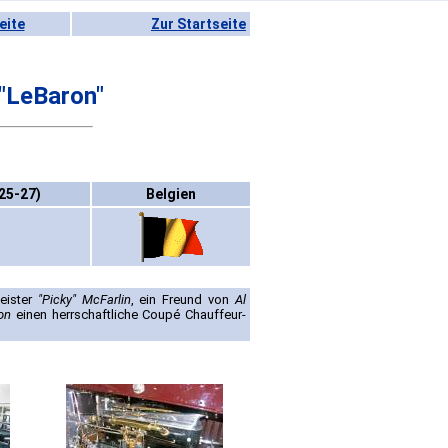
eite
Zur Startseite
"LeBaron"
25-27)
Belgien
eister
"Picky" McFarlin
, ein Freund von
Al
on
einen herrschaftliche Coupé Chauffeur-