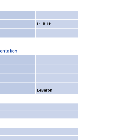
L: B: H:
sentation
LeBaron