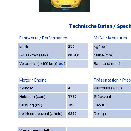
Technische Daten / Specif
Fahrwerte / Performance
Maße / Measures
km/h
250
kg/leer
0-100 km/h (sek)
ca. 4,8
Maße (mm)
faq
Verbrauch (L/100 km)
(
)
Radstand (mm)
Motor / Engine
Präsentation / Pre
Zylinder
4
Kaufpreis (2000)
Hubraum (ccm)
1796
Stückzahl
Leistung (PS)
250
Debüt
bei Nenndrehzahl (U/min)
Design
6250
Vorgängermodell