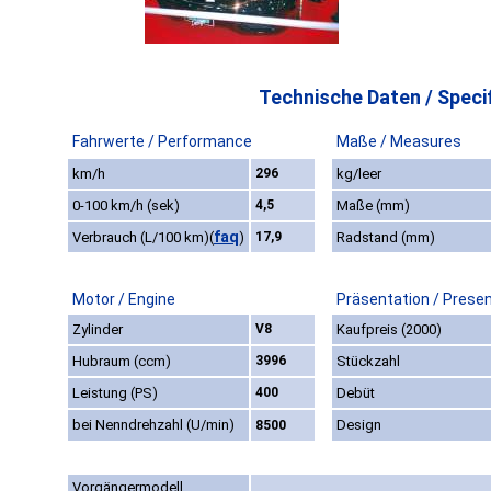
Technische Daten / Specif
Fahrwerte / Performance
Maße / Measures
km/h
296
kg/leer
0-100 km/h (sek)
4,5
Maße (mm)
faq
Verbrauch (L/100 km)
(
)
17,9
Radstand (mm)
Motor / Engine
Präsentation / Prese
Zylinder
V8
Kaufpreis (2000)
Hubraum (ccm)
3996
Stückzahl
Leistung (PS)
400
Debüt
bei Nenndrehzahl (U/min)
Design
8500
Vorgängermodell