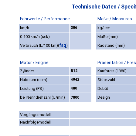
Technische Daten / Specif
Fahrwerte / Performance
Maße / Measures
km/h
306
kg/leer
0-100 km/h (sek)
Maße (mm)
faq
Verbrauch (L/100 km)
(
)
Radstand (mm)
Motor / Engine
Präsentation / Pre
Zylinder
B12
Kaufpreis (1980)
Hubraum (ccm)
4942
Stückzahl
Leistung (PS)
480
Debüt
bei Nenndrehzahl (U/min)
Design
7800
Vorgängermodell
Nachfolgemodell