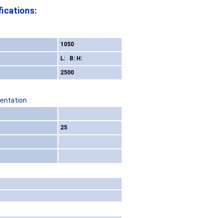
ications:
1050
L: B: H:
2500
sentation
25