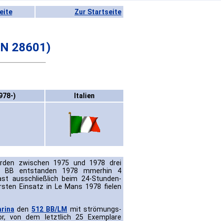
eite
Zur Startseite
IN 28601)
978-)
Italien
den zwischen 1975 und 1978 drei
12 BB entstanden 1978 mmerhin 4
ast ausschließlich beim 24-Stunden-
rsten Einsatz in Le Mans 1978 fielen
arina
den
512 BB/LM
mit strömungs-
or, von dem letztlich 25 Exemplare