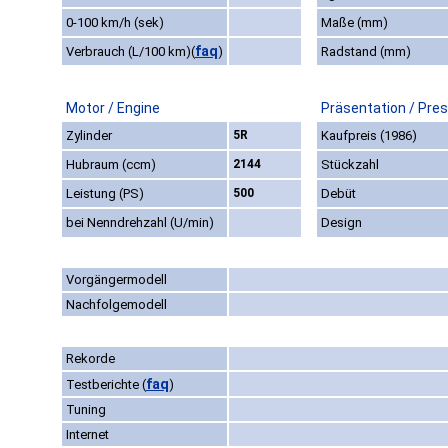
0-100 km/h (sek)
Maße (mm)
faq
Verbrauch (L/100 km)
(
)
Radstand (mm)
Motor / Engine
Präsentation / Pre
Zylinder
5R
Kaufpreis (1986)
Hubraum (ccm)
2144
Stückzahl
Leistung (PS)
500
Debüt
bei Nenndrehzahl (U/min)
Design
Vorgängermodell
Nachfolgemodell
Rekorde
faq
Testberichte
(
)
Tuning
Internet