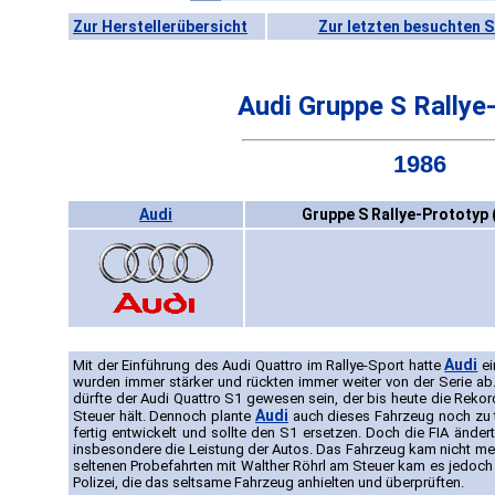
Zur Herstellerübersicht
Zur letzten besuchten S
Audi Gruppe S Rallye
1986
Audi
Gruppe S Rallye-Prototyp 
Audi
Mit der Einführung des Audi Quattro im Rallye-Sport hatte
ei
wurden immer stärker und rückten immer weiter von der Serie ab.
dürfte der Audi Quattro S1 gewesen sein, der bis heute die Reko
Audi
Steuer hält. Dennoch plante
auch dieses Fahrzeug noch zu t
fertig entwickelt und sollte den S1 ersetzen. Doch die FIA ände
insbesondere die Leistung der Autos. Das Fahrzeug kam nicht mehr 
seltenen Probefahrten mit Walther Röhrl am Steuer kam es jedoc
Polizei, die das seltsame Fahrzeug anhielten und überprüften.