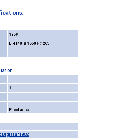
ications:
1250
L: 4140 B:1560 H:1265
tation
1
Pininfarina
 Olgiata '1982