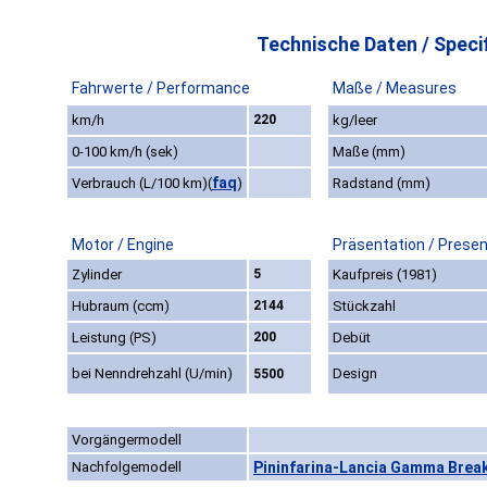
Technische Daten / Specif
Fahrwerte / Performance
Maße / Measures
km/h
220
kg/leer
0-100 km/h (sek)
Maße (mm)
faq
Verbrauch (L/100 km)
(
)
Radstand (mm)
Motor / Engine
Präsentation / Presen
Zylinder
5
Kaufpreis (1981)
Hubraum (ccm)
2144
Stückzahl
Leistung (PS)
200
Debüt
bei Nenndrehzahl (U/min)
Design
5500
Vorgängermodell
Nachfolgemodell
Pininfarina-Lancia Gamma Break