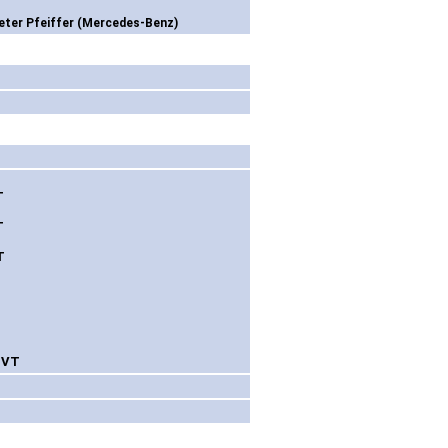
eter Pfeiffer (Mercedes-Benz)
T
T
T
6 VT