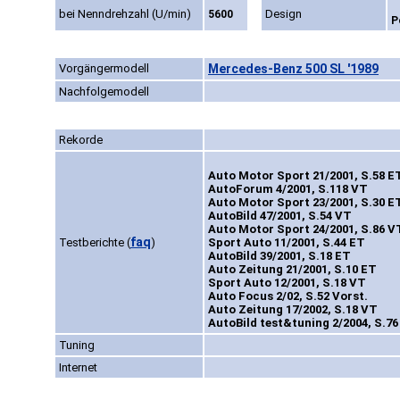
bei Nenndrehzahl (U/min)
Design
5600
P
Vorgängermodell
Mercedes-Benz 500 SL '1989
Nachfolgemodell
Rekorde
Auto Motor Sport 21/2001, S.58 E
AutoForum 4/2001, S.118 VT
Auto Motor Sport 23/2001, S.30 E
AutoBild 47/2001, S.54 VT
Auto Motor Sport 24/2001, S.86 V
faq
Testberichte
(
)
Sport Auto 11/2001, S.44 ET
AutoBild 39/2001, S.18 ET
Auto Zeitung 21/2001, S.10 ET
Sport Auto 12/2001, S.18 VT
Auto Focus 2/02, S.52 Vorst.
Auto Zeitung 17/2002, S.18 VT
AutoBild test&tuning 2/2004, S.7
Tuning
Internet