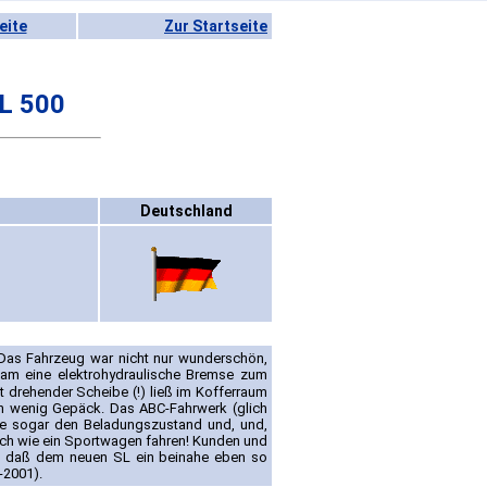
eite
Zur Startseite
L 500
Deutschland
 Das Fahrzeug war nicht nur wunderschön,
am eine elektrohydraulische Bremse zum
t drehender Scheibe (!) ließ im Kofferraum
in wenig Gepäck. Das ABC-Fahrwerk (glich
e sogar den Beladungszustand und, und,
 noch wie ein Sportwagen fahren! Kunden und
en, daß dem neuen SL ein beinahe eben so
-2001).