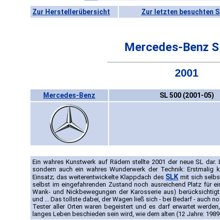
Zur Herstellerübersicht
Zur letzten besuchten S
Mercedes-Benz S
2001
Mercedes-Benz
SL 500 (2001-05)
Ein wahres Kunstwerk auf Rädern stellte 2001 der neue SL dar.
sondern auch ein wahres Wunderwerk der Technik: Erstmalig k
SLK
Einsatz; das weiterentwickelte Klappdach des
mit sich selbs
selbst im eingefahrenden Zustand noch ausreichend Platz für e
Wank- und Nickbewegungen der Karosserie aus) berücksichtigt
und ... Das tollste dabei, der Wagen ließ sich - bei Bedarf - auch
Tester aller Orten waren begeistert und es darf erwartet werd
langes Leben beschieden sein wird, wie dem alten (12 Jahre: 1989