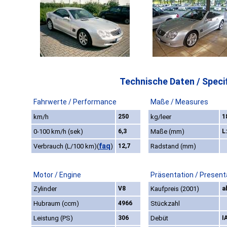
Technische Daten / Specif
Fahrwerte / Performance
Maße / Measures
km/h
250
kg/leer
1
0-100 km/h (sek)
6,3
Maße (mm)
L
faq
Verbrauch (L/100 km)
(
)
12,7
Radstand (mm)
Motor / Engine
Präsentation / Present
Zylinder
V8
Kaufpreis (2001)
a
Hubraum (ccm)
4966
Stückzahl
Leistung (PS)
306
Debüt
I