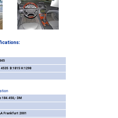
ications:
845
: 4535 B:1815 H:1298
ation
b 184.450,- DM
AA Frankfurt 2001