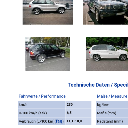
Technische Daten / Specif
Fahrwerte / Performance
Maße / Measure
km/h
230
kg/leer
0-100 km/h (sek)
6,5
Maße (mm)
faq
Verbrauch (L/100 km)
(
)
11,1-18,8
Radstand (mm)