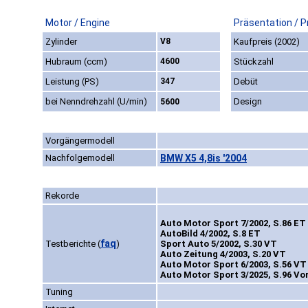
Motor / Engine
Präsentation / P
Zylinder
V8
Kaufpreis (2002)
Hubraum (ccm)
4600
Stückzahl
Leistung (PS)
347
Debüt
bei Nenndrehzahl (U/min)
Design
5600
Vorgängermodell
Nachfolgemodell
BMW X5 4,8is '2004
Rekorde
Auto Motor Sport 7/2002, S.86 ET
AutoBild 4/2002, S.8 ET
faq
Testberichte
(
)
Sport Auto 5/2002, S.30 VT
Auto Zeitung 4/2003, S.20 VT
Auto Motor Sport 6/2003, S.56 VT
Auto Motor Sport 3/2025, S.96 Vor
Tuning