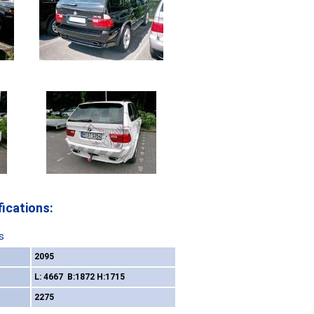
ications:
s
2095
L: 4667 B:1872 H:1715
2275