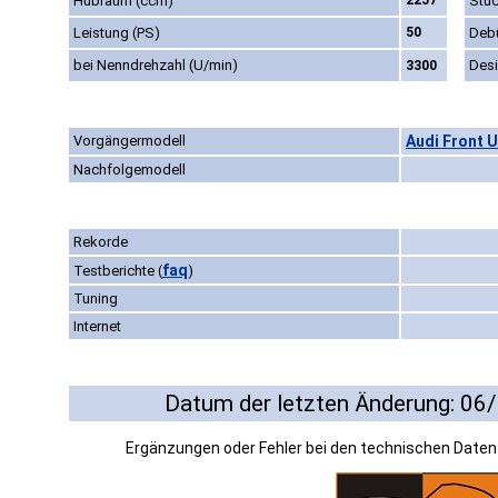
Hubraum (ccm)
2257
Stüc
Leistung (PS)
50
Deb
bei Nenndrehzahl (U/min)
Des
3300
Vorgängermodell
Audi Front 
Nachfolgemodell
Rekorde
faq
Testberichte
(
)
Tuning
Internet
Datum der letzten Änderung: 06
Ergänzungen oder Fehler bei den technischen Date