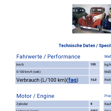
Technische Daten / Specif
Fahrwerte / Performance
Maß
km/h
105
kg/l
0-100 km/h (sek)
Maß
faq
Verbrauch (L/100 km)
(
)
Rad
14,0
Motor / Engine
Prä
Zylinder
6
Kauf