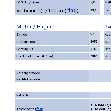
0-100 km/h (sek)
9,2
Maß
faq
Verbrauch (L/100 km)
(
)
Rad
13,4
Motor / Engine
Prä
Zylinder
V6
Kauf
Hubraum (ccm)
2959
Stüc
Leistung (PS)
215
Deb
bei Nenndrehzahl (U/min)
Des
6300
Vorgängermodell
Nachfolgemodell
Rekorde
AutoBild 46/
faq
Testberichte
(
)
Auto Zeitung