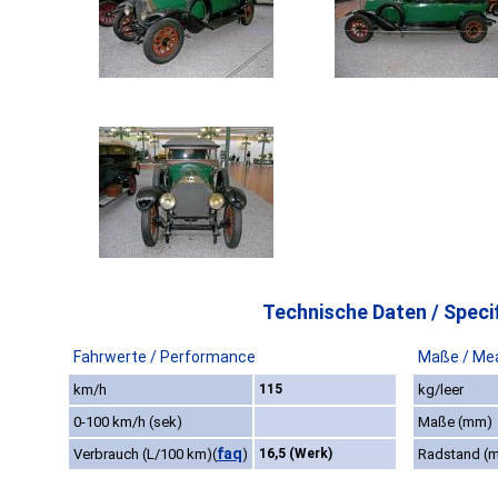
Technische Daten / Specif
Fahrwerte / Performance
Maße / Me
km/h
115
kg/leer
0-100 km/h (sek)
Maße (mm)
faq
Verbrauch (L/100 km)
(
)
16,5 (Werk)
Radstand (