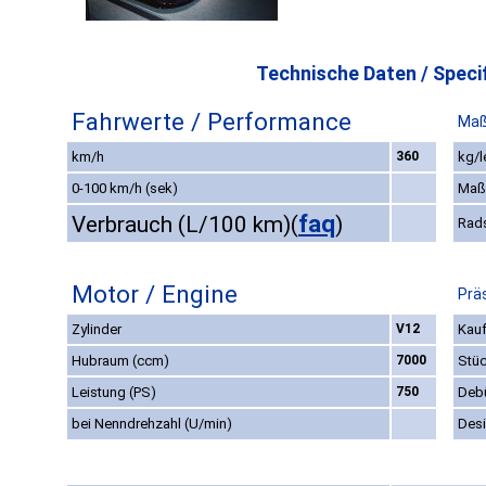
Technische Daten / Specif
Fahrwerte / Performance
Maß
km/h
360
kg/l
0-100 km/h (sek)
Maß
faq
Verbrauch (L/100 km)
(
)
Rad
Motor / Engine
Prä
Zylinder
V12
Kauf
Hubraum (ccm)
7000
Stüc
Leistung (PS)
750
Deb
bei Nenndrehzahl (U/min)
Des