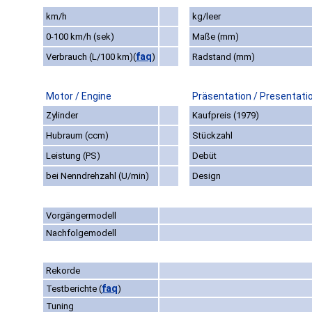
km/h
kg/leer
0-100 km/h (sek)
Maße (mm)
faq
Verbrauch (L/100 km)
(
)
Radstand (mm)
Motor / Engine
Präsentation / Presentati
Zylinder
Kaufpreis (1979)
Hubraum (ccm)
Stückzahl
Leistung (PS)
Debüt
bei Nenndrehzahl (U/min)
Design
Vorgängermodell
Nachfolgemodell
Rekorde
faq
Testberichte
(
)
Tuning