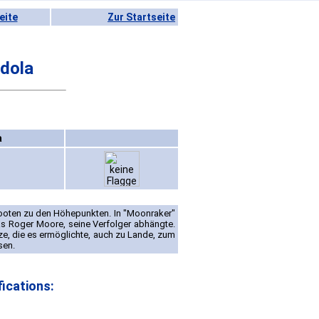
eite
Zur Startseite
dola
a
ooten zu den Höhepunkten. In "Moonraker"
ias Roger Moore, seine Verfolger abhängte.
e, die es ermöglichte, auch zu Lande, zum
sen.
ications: