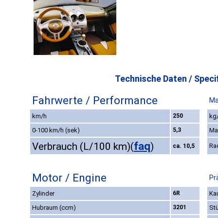
Technische Daten / Specif
Fahrwerte / Performance
Ma
km/h
250
kg/
0-100 km/h (sek)
5,3
Ma
faq
Verbrauch (L/100 km)
(
)
Ra
ca. 10,5
Motor / Engine
Pr
Zylinder
6R
Kau
Hubraum (ccm)
3201
St