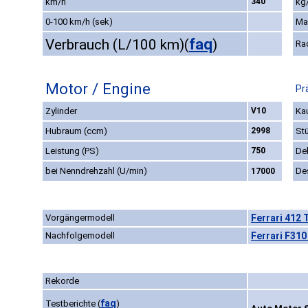
km/h
340
kg/
0-100 km/h (sek)
Ma
faq
Verbrauch (L/100 km)
(
)
Ra
Motor / Engine
Pr
Zylinder
V10
Kau
Hubraum (ccm)
2998
St
Leistung (PS)
750
De
bei Nenndrehzahl (U/min)
De
17000
Vorgängermodell
Ferrari 412 
Nachfolgemodell
Ferrari F310
Rekorde
faq
Testberichte
(
)