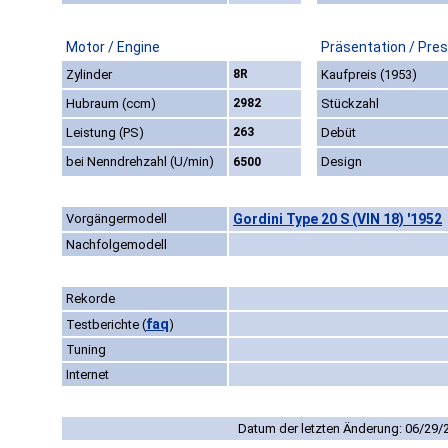
Motor / Engine
Präsentation / Pre
Zylinder
8R
Kaufpreis (1953)
Hubraum (ccm)
2982
Stückzahl
Leistung (PS)
263
Debüt
bei Nenndrehzahl (U/min)
Design
6500
Vorgängermodell
Gordini Type 20 S (VIN 18) '1952
Nachfolgemodell
Rekorde
faq
Testberichte
(
)
Tuning
Internet
Datum der letzten Änderung: 06/29/