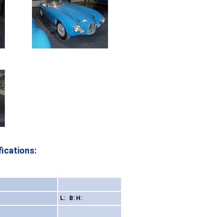
ications:
L: B: H: