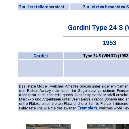
Zur Herstellerübersicht
Zur letzten besuchten S
Gordini Type 24 S (
1953
Gordini
Type 24 S (VIN 37) (1953
Das letzte Modell, welches
Amédéé Gordini
unter eigenem Namen b
den Reihen-Achtzylinder und - im Gegensatz zu seinem Pendan
Rennsport auch sehr erfolgreich. Dieses spezielle Modell erzielte 
Marokko und Argentinien unter
Jean Behra
,
Franco Bordoni
und an
dritte Plätze, einen vierten Platz und drei fünfte Plätze. Irritier
Exemplars
Fahrgestell-Nr. wie die des zweiten
, welches wohl 195