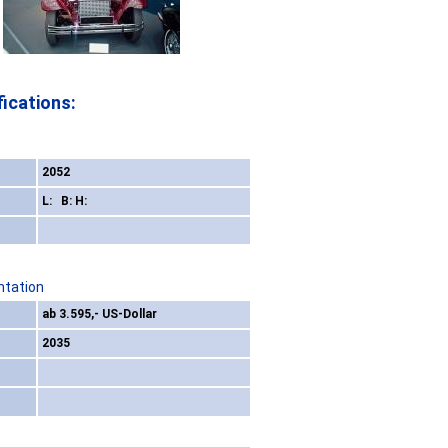
ications:
2052
L: B: H:
ntation
ab 3.595,- US-Dollar
2035