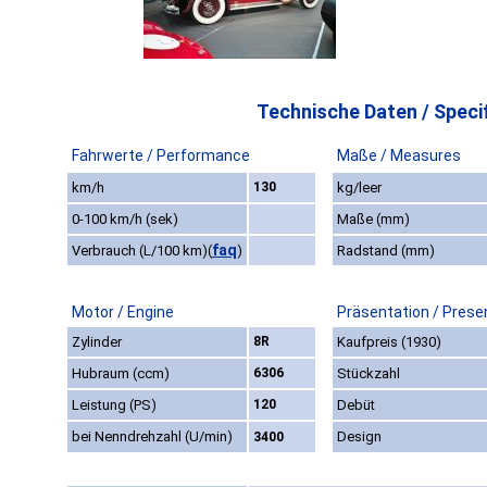
Technische Daten / Specif
Fahrwerte / Performance
Maße / Measures
km/h
130
kg/leer
0-100 km/h (sek)
Maße (mm)
faq
Verbrauch (L/100 km)
(
)
Radstand (mm)
Motor / Engine
Präsentation / Prese
Zylinder
8R
Kaufpreis (1930)
Hubraum (ccm)
6306
Stückzahl
Leistung (PS)
120
Debüt
bei Nenndrehzahl (U/min)
Design
3400