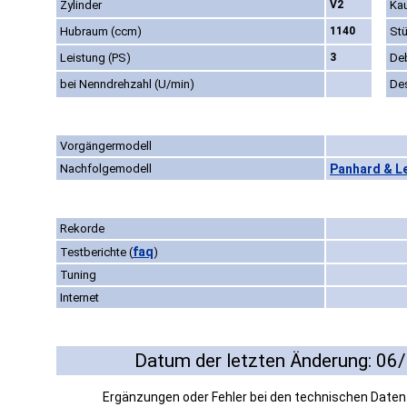
Zylinder
V2
Kau
Hubraum (ccm)
1140
St
Leistung (PS)
3
De
bei Nenndrehzahl (U/min)
De
Vorgängermodell
Nachfolgemodell
Panhard & L
Rekorde
faq
Testberichte
(
)
Tuning
Internet
Datum der letzten Änderung: 06
Ergänzungen oder Fehler bei den technischen Date