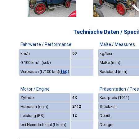
Technische Daten / Specif
Fahrwerte / Performance
Maße / Measures
km/h
60
kg/leer
0-100 km/h (sek)
Maße (mm)
faq
Verbrauch (L/100 km)
(
)
Radstand (mm)
Motor / Engine
Präsentation / Pre
Zylinder
4R
Kaufpreis (1911)
Hubraum (ccm)
2412
Stückzahl
Leistung (PS)
12
Debüt
bei Nenndrehzahl (U/min)
Design