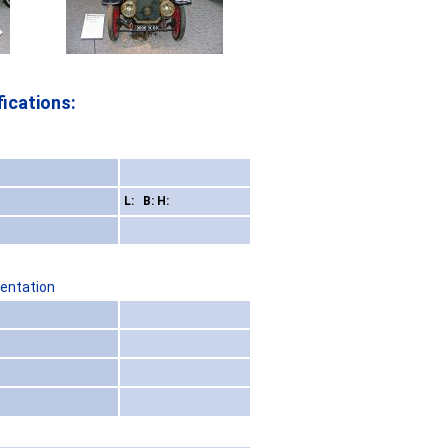
ications:
L: B: H:
sentation