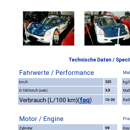
Technische Daten / Specif
Fahrwerte / Performance
Maß
km/h
325
kg/l
0-100 km/h (sek)
3,8
Maß
faq
Verbrauch (L/100 km)
(
)
Rad
10-20
Motor / Engine
Prä
Zylinder
V8
Kauf