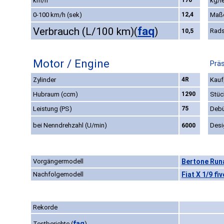
km/h
170
kg/l
0-100 km/h (sek)
12,4
Maß
faq
Verbrauch (L/100 km)
(
)
Rads
10,5
Motor / Engine
Präs
Zylinder
4R
Kauf
Hubraum (ccm)
1290
Stüc
Leistung (PS)
75
Debü
bei Nenndrehzahl (U/min)
Desi
6000
Vorgängermodell
Bertone Run
Nachfolgemodell
Fiat X 1/9 fi
Rekorde
faq
Testberichte
(
)