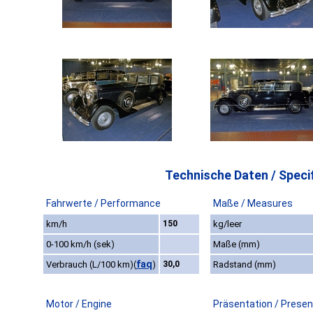
Technische Daten / Specif
Fahrwerte / Performance
Maße / Measures
km/h
150
kg/leer
0-100 km/h (sek)
Maße (mm)
faq
Verbrauch (L/100 km)
(
)
30,0
Radstand (mm)
Motor / Engine
Präsentation / Presen