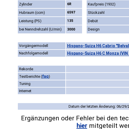
Zylinder
6R
Kaufpreis (1932)
Hubraum (ccm)
6597
Stückzahl
Leistung (PS)
135
Debüt
bei Nenndrehzahl (U/min)
Design
3000
Vorgängermodell
Hispano-Suiza H6 Cabrio "Belval
Nachfolgemodell
Hispano-Suiza H6 C Monza (VIN 
Rekorde
faq
Testberichte
(
)
Tuning
Internet
Datum der letzten Änderung: 06/29/
Ergänzungen oder Fehler bei den te
hier
mitgeteilt we